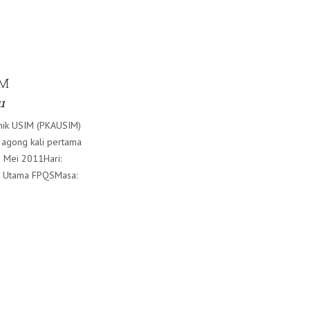
IM
11
mik USIM (PKAUSIM)
agong kali pertama
10 Mei 2011Hari:
h Utama FPQSMasa:
E