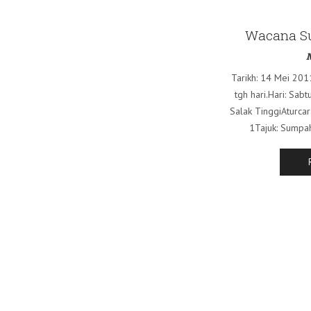
Wacana S
M
Tarikh: 14 Mei 201
tgh hari.Hari: Sab
Salak TinggiAturca
1Tajuk: Sumpah