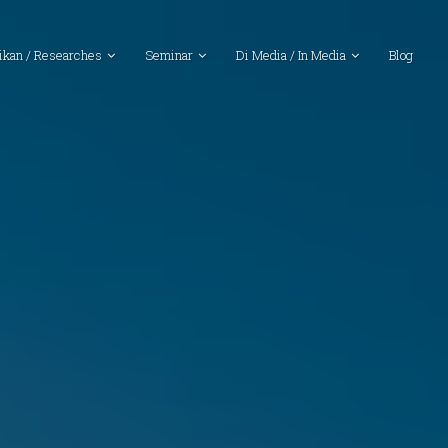
ikan / Researches
Seminar
Di Media / In Media
Blog