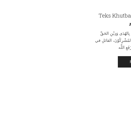
Teks Khutba
M
 بِالهُدَى وَدِيْنِ الحَقِّ
رِهَ المُشْرِكُوْنَ، القائلِ في
Ikuti saya!