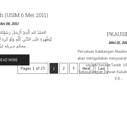
h (USIM 6 Mei 2011)
ei 06, 2011
الحَمْدُ للهِ الَّذِيْ أَرْسَلَ رَسُوْلَهُ
PKAUS
لِيُظْهِرَهُ عَلَى الدِّيْنِ كُلِّهِ وَلَوْ كَ
Mei 01, 20
محكم تنـزيله (يَرْفَعِ اللَّه...
Persatuan Kakitangan Akade
akan mengadakan mesyuarat 
READ MORE
seperti berikut:Tarikh: 
Pages 1 of 25
1
2
3
Next
Last
SelasaTempat: Dewan Kulia
9.0...
READ MOR