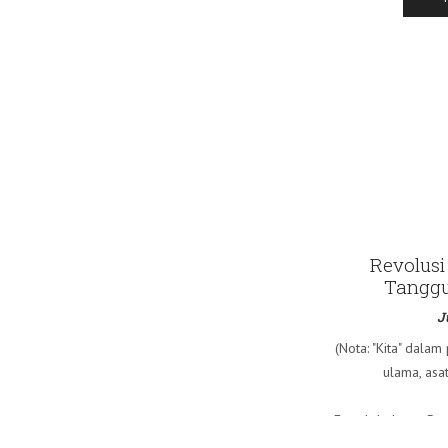
Revolusi 
Tanggu
J
(Nota: "Kita" dalam
ulama, asa
Fourth Industry Rev
Keempat mungkin be