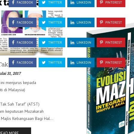
FACEBOOK
TWITTER
LINKEDIN
PINTEREST
FACEBOOK
TWITTER
LINKEDIN
PINTEREST
FACEBOOK
TWITTER
LINKEDIN
PINTEREST
ak Sah Taraf
FACEBOOK
TWITTER
LINKEDIN
PINTEREST
ulai 31, 2017
 ini menjurus kepada
iti di Malaysia)
k Tak Sah Taraf” (ATST)
am keputusan Muzakarah
Majlis Kebangsaan Bagi Hal...
READ MORE