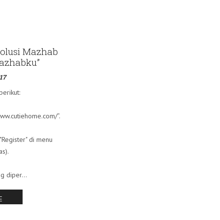
volusi Mazhab
Mazhabku”
17
berikut:
www.cutiehome.com/”.
 "Register" di menu
as).
g diper...
E