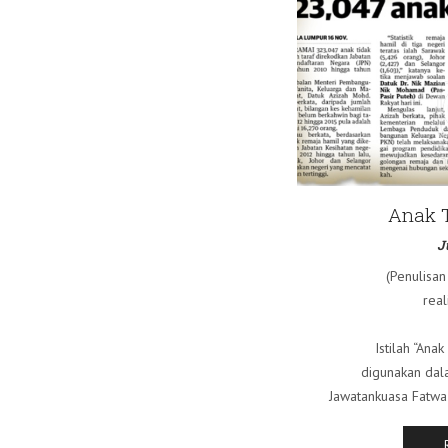
Anak T
J
(Penulisan
real
Istilah “Ana
digunakan dal
Jawatankuasa Fatwa 