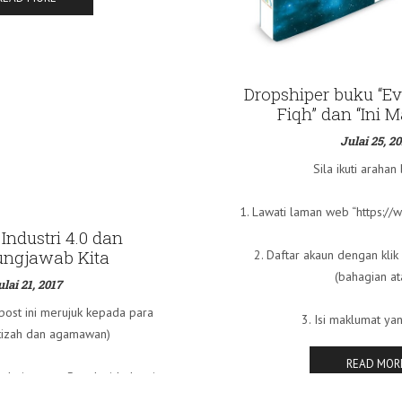
Dropshiper buku “E
Fiqh” dan “Ini 
Julai 25, 20
Sila ikuti arahan 
1. Lawati laman web “https://
Industri 4.0 dan
ngjawab Kita
2. Daftar akaun dengan klik
(bahagian at
ulai 21, 2017
 post ini merujuk kepada para
3. Isi maklumat yan
tizah dan agamawan)
READ MOR
olution atau Revolusi Industri
gitu asing kepada kita. Mu...