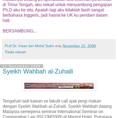
di Timur Tengah, aku nekad untuk menyambung pengajian
Ph.D aku ke situ. Apatah lagi aku tidaklah fasih sangat
berbahasa Inggeris, jadi hasrat ke UK ku pendam dalam
hati.
BERSAMBUNG...
Prof Dr. Irwan bin Mohd Subri
στις
November 22, 2008
Tiada ulasan:
17 November 2008
Syeikh Wahbah al-Zuhaili
Tengahari tadi kawan se fakulti call ajak pergi makan
dengan Syeikh Wahbah al-Zuhaili. Syeikh Wahbah datang
Malaysia semepena seminar International Seminar on
Comparative Law (ISCOM2008) di Marriot Hotel, Putrajaya