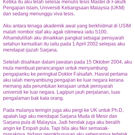
Ketika itu aku telah selesai menulis tesis Master di Fakulti
Pengajian Islam, Universiti Kebangsaan Malaysia (UKM)
dan sedang menunggu viva tesis.
Aku antara tenaga akademik awal yang berkhidmat di USIM
malah nombor staf aku agak istimewa iaitu S100.
Alhamdulillah aku dinaikkan pangkat sebagai pensyarah
setahun kemudian itu iaitu pada 1 April 2002 selepas aku
mendapat ijazah Sarjana.
Setelah disahkan dalam jawatan pada 15 Oktober 2004, aku
mula membuat perancangan untuk menyambung
pengajianku ke peringkat Doktor Falsafah. Hasrat pertama
aku ialah menyambung pengajian ke luar negara kerana
memang ada peruntukan kerajaan untuk pensyarah
universiti ke luar negara. Lagipun jauh perjalanan, luas
pengalaman bak kata orang.
Pada mulanya teringin juga aku pergi ke UK untuk Ph.D,
apatah lagi aku mendapat Sarjana Muda di Mesir dan
Sarjana pula di Malaysia. Jadi hendak juga aku beralih
angin ke Eropah pula. Tapi bila aku fikir semasak-
masaknya, bidang pengkhususan aku sebenarnya terletak