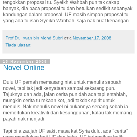
tengokkan proposal tu. Syeikh Wahbah pun tak cakap
banyak, dia baca proposal tu dan betulkan sedikit sebanyak
kandungan dalam proposal. UF masih simpan proposal tu
yang ada tulisan Syeikh Wahbah, saja nak buat kenangan.
Prof Dr. Irwan bin Mohd Subri
στις
November 17, 2008
Tiada ulasan:
13 November 2008
Novel Online
Dulu UF pernah memasang niat untuk menulis sebuah
novel, tapi tak jadi kenyataan sampai sekarang pun.
Tajuknya dah ada, jalan cerita pun dah ada tapi entahlah,
mungkin cerita tu rekaan kot, jadi takdak spirit untuk
menulis. Nak menulis novel ni bukannya senang sebab ia
memerlukan kreativiti dan kesungguhan, kalau tak memang
payah nak menjadi.
Tapi bila zaujah UF sakit masa kat Syria dulu, ada "cerita"