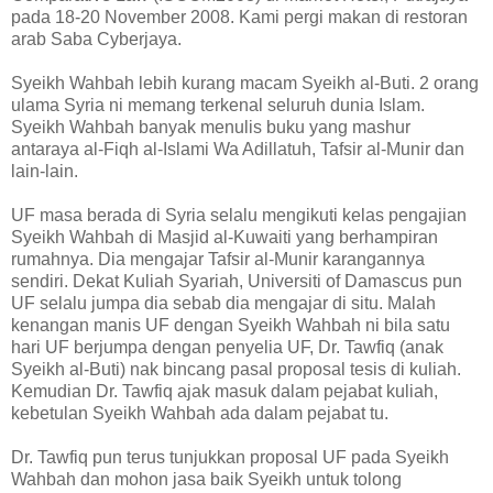
pada 18-20 November 2008. Kami pergi makan di restoran
arab Saba Cyberjaya.
Syeikh Wahbah lebih kurang macam Syeikh al-Buti. 2 orang
ulama Syria ni memang terkenal seluruh dunia Islam.
Syeikh Wahbah banyak menulis buku yang mashur
antaraya al-Fiqh al-Islami Wa Adillatuh, Tafsir al-Munir dan
lain-lain.
UF masa berada di Syria selalu mengikuti kelas pengajian
Syeikh Wahbah di Masjid al-Kuwaiti yang berhampiran
rumahnya. Dia mengajar Tafsir al-Munir karangannya
sendiri. Dekat Kuliah Syariah, Universiti of Damascus pun
UF selalu jumpa dia sebab dia mengajar di situ. Malah
kenangan manis UF dengan Syeikh Wahbah ni bila satu
hari UF berjumpa dengan penyelia UF, Dr. Tawfiq (anak
Syeikh al-Buti) nak bincang pasal proposal tesis di kuliah.
Kemudian Dr. Tawfiq ajak masuk dalam pejabat kuliah,
kebetulan Syeikh Wahbah ada dalam pejabat tu.
Dr. Tawfiq pun terus tunjukkan proposal UF pada Syeikh
Wahbah dan mohon jasa baik Syeikh untuk tolong