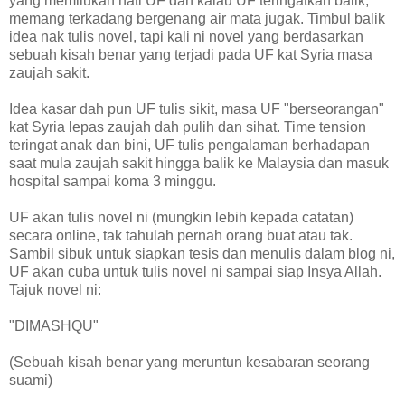
yang memilukan hati UF dan kalau UF teringatkan balik,
memang terkadang bergenang air mata jugak. Timbul balik
idea nak tulis novel, tapi kali ni novel yang berdasarkan
sebuah kisah benar yang terjadi pada UF kat Syria masa
zaujah sakit.
Idea kasar dah pun UF tulis sikit, masa UF "berseorangan"
kat Syria lepas zaujah dah pulih dan sihat. Time tension
teringat anak dan bini, UF tulis pengalaman berhadapan
saat mula zaujah sakit hingga balik ke Malaysia dan masuk
hospital sampai koma 3 minggu.
UF akan tulis novel ni (mungkin lebih kepada catatan)
secara online, tak tahulah pernah orang buat atau tak.
Sambil sibuk untuk siapkan tesis dan menulis dalam blog ni,
UF akan cuba untuk tulis novel ni sampai siap Insya Allah.
Tajuk novel ni:
"DIMASHQU"
(Sebuah kisah benar yang meruntun kesabaran seorang
suami)