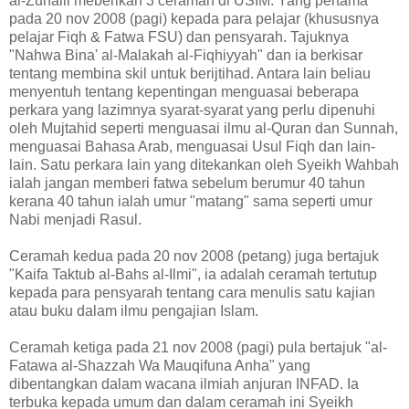
al-Zuhaili meberikan 3 ceramah di USIM. Yang pertama
pada 20 nov 2008 (pagi) kepada para pelajar (khususnya
pelajar Fiqh & Fatwa FSU) dan pensyarah. Tajuknya
"Nahwa Bina' al-Malakah al-Fiqhiyyah" dan ia berkisar
tentang membina skil untuk berijtihad. Antara lain beliau
menyentuh tentang kepentingan menguasai beberapa
perkara yang lazimnya syarat-syarat yang perlu dipenuhi
oleh Mujtahid seperti menguasai ilmu al-Quran dan Sunnah,
menguasai Bahasa Arab, menguasai Usul Fiqh dan lain-
lain. Satu perkara lain yang ditekankan oleh Syeikh Wahbah
ialah jangan memberi fatwa sebelum berumur 40 tahun
kerana 40 tahun ialah umur "matang" sama seperti umur
Nabi menjadi Rasul.
Ceramah kedua pada 20 nov 2008 (petang) juga bertajuk
"Kaifa Taktub al-Bahs al-Ilmi", ia adalah ceramah tertutup
kepada para pensyarah tentang cara menulis satu kajian
atau buku dalam ilmu pengajian Islam.
Ceramah ketiga pada 21 nov 2008 (pagi) pula bertajuk "al-
Fatawa al-Shazzah Wa Mauqifuna Anha" yang
dibentangkan dalam wacana ilmiah anjuran INFAD. Ia
terbuka kepada umum dan dalam ceramah ini Syeikh