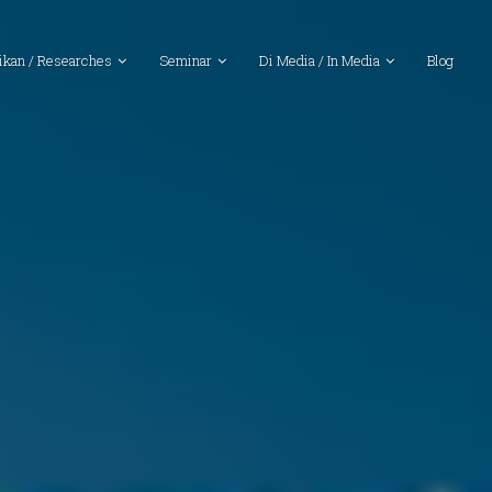
ikan / Researches
Seminar
Di Media / In Media
Blog