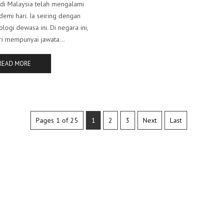
di Malaysia telah mengalami
demi hari. Ia seiring dengan
ogi dewasa ini. Di negara ini,
ri mempunyai jawata...
READ MORE
Pages 1 of 25
1
2
3
Next
Last