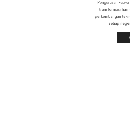
Pengurusan Fatwa 
transformasi hari 
perkembangan teknol
setiap nege
Ikuti saya!