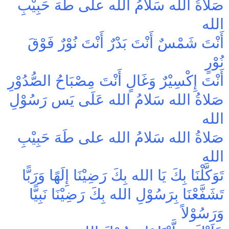
صَلاةُ الله سَلامُ الله على طَهَ حَبِيْبِ
الله
أَنْتَ شَمْسٌ أَنْتَ بَدْرٌ أَنْتَ نُوْرٌ فَوْقَ
نُوْرٍ
أَنْتَ إِكْسِيْرٌ وَغَالٍ أَنْتَ مِصْبَاحُ الصُّدُوْرِ
صَلاةُ الله سَلامُ الله عَلَى يَس رَسُوْلِ
الله
صَلاةُ الله سَلامُ الله على طَهَ حَبِيْبِ
الله
تَوَكَّلْنَا بِكَ يَا الله بِكَ رَضِيْنَا إِلَهًا وَرَبًّا
تَشَفَّعْنَا بِرَسُوْلِ الله بِكَ رَضِيْنَا نَبِيًّا
وَرَسُوْلاً