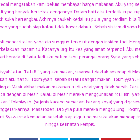
kedai mengatakan kami belum membayar harga makanan. Aku yang se
li yang banyak bertekak dengannya. Dalam hati aku terdetik, rupa-r
r suka bertengkar. Akhirnya taukeh kedai itu pula yang terdiam bila
nan yang sudah siap kalau tidak bayar dahulu. Sebab sistem di sana 
sli menceritakan yang dia sungguh terkejut dengan insiden tadi. Men
erkelakuan macam tu. Katanya lagi itu kes yang amat terpencil. Aku 
ari berada di Syria. Jadi aku belum tahu perangai orang Syria yang se
yyah" atau "Falafil" yang aku makan, rasanya tidaklah sesedap di Mes
akan aku hantu "Tokmiyyah" sebab selalu sangat makan "Tokmiyyah". 
 di Mesir akibat makan makanan tu di kedai yang tidak bersih. Cara p
eza dengan di Mesir. Kalau di Mesir mereka menggunakan roti "ish" ya
takkan "Tokmiyyah" (sejenis kacang semacam kacang soya) yang digoren
nggelarkannya "Masalodeh". Di Syria pula mereka menggulung "Tokmiyy
perti Syawarma kemudian setelah siap digulung mereka akan mengapit
hingga kelihatan kempis.