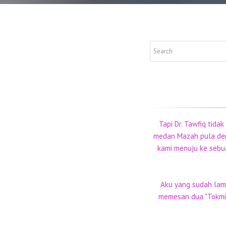
Tapi Dr. Tawfiq tida
medan Mazah pula deng
kami menuju ke sebuah
Aku yang sudah lama 
memesan dua "Tokmiy