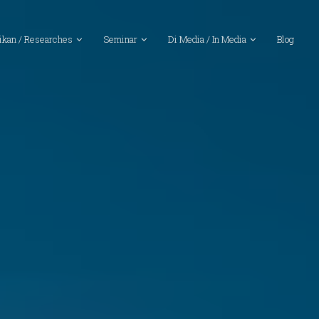
ikan / Researches
Seminar
Di Media / In Media
Blog