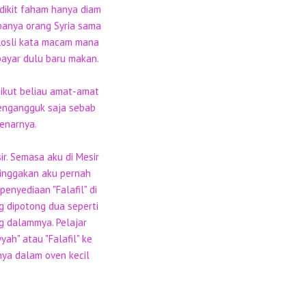
dikit faham hanya diam
upanya orang Syria sama
 Rosli kata macam mana
bayar dulu baru makan.
gikut beliau amat-amat
mengangguk saja sebab
benarnya.
ir. Semasa aku di Mesir
Hinggakan aku pernah
enyediaan "Falafil" di
ng dipotong dua seperti
g dalammya. Pelajar
ah" atau "Falafil" ke
nya dalam oven kecil