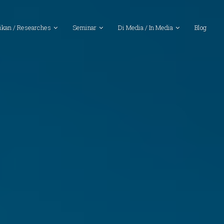
ikan / Researches
Seminar
Di Media / In Media
Blog