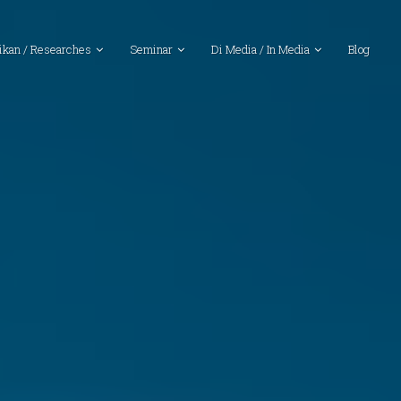
ikan / Researches
Seminar
Di Media / In Media
Blog