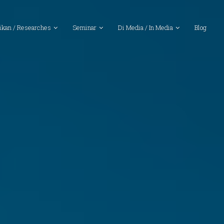
ikan / Researches
Seminar
Di Media / In Media
Blog