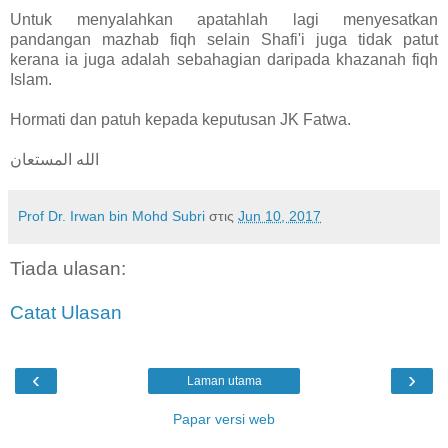
Untuk menyalahkan apatahlah lagi menyesatkan
pandangan mazhab fiqh selain Shafi'i juga tidak patut
kerana ia juga adalah sebahagian daripada khazanah fiqh
Islam.
Hormati dan patuh kepada keputusan JK Fatwa.
الله المستعان
Prof Dr. Irwan bin Mohd Subri
στις
Jun 10, 2017
Tiada ulasan:
Catat Ulasan
‹
›
Laman utama
Papar versi web