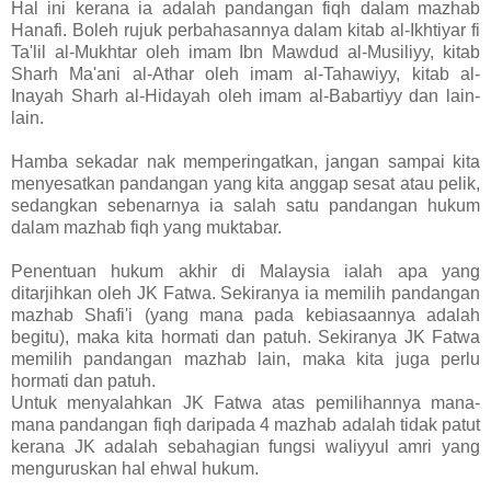
Hal ini kerana ia adalah pandangan fiqh dalam mazhab
Hanafi. Boleh rujuk perbahasannya dalam kitab al-Ikhtiyar fi
Ta'lil al-Mukhtar oleh imam Ibn Mawdud al-Musiliyy, kitab
Sharh Ma'ani al-Athar oleh imam al-Tahawiyy, kitab al-
Inayah Sharh al-Hidayah oleh imam al-Babartiyy dan lain-
lain.
Hamba sekadar nak memperingatkan, jangan sampai kita
menyesatkan pandangan yang kita anggap sesat atau pelik,
sedangkan sebenarnya ia salah satu pandangan hukum
dalam mazhab fiqh yang muktabar.
Penentuan hukum akhir di Malaysia ialah apa yang
ditarjihkan oleh JK Fatwa. Sekiranya ia memilih pandangan
mazhab Shafi'i (yang mana pada kebiasaannya adalah
begitu), maka kita hormati dan patuh. Sekiranya JK Fatwa
memilih pandangan mazhab lain, maka kita juga perlu
hormati dan patuh.
Untuk menyalahkan JK Fatwa atas pemilihannya mana-
mana pandangan fiqh daripada 4 mazhab adalah tidak patut
kerana JK adalah sebahagian fungsi waliyyul amri yang
menguruskan hal ehwal hukum.