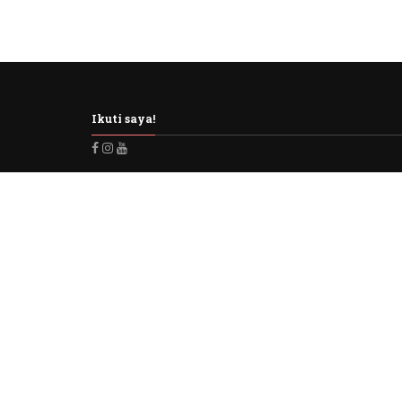
Ikuti saya!
Buku "Pengantar Usul Fiqh"
Klik pada gambar untuk membeli!