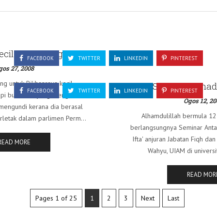
Kecil Permatang Pauh
FACEBOOK
TWITTER
LINKEDIN
PINTEREST
gos 27, 2008
g untuk Pilihanraya kecil
Seminar Ijtihad
FACEBOOK
TWITTER
LINKEDIN
PINTEREST
pi bukan UF yang mengundi,
Ogos 12, 20
 mengundi kerana dia berasal
Alhamdulillah bermula 1
erletak dalam parlimen Perm...
berlangsungnya Seminar Antar
Ifta' anjuran Jabatan Fiqh dan
READ MORE
Wahyu, UIAM di universiti
READ MOR
Pages 1 of 25
1
2
3
Next
Last