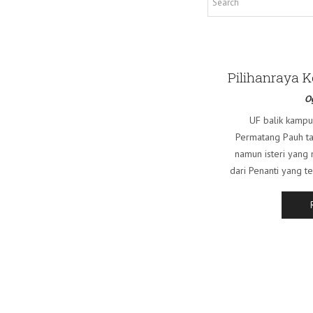
Pilihanraya 
O
UF balik kampun
Permatang Pauh ta
namun isteri yang
dari Penanti yang t