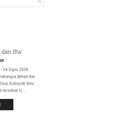
 dan Ifta'
08
2 - 14 Ogos 2008
abangsa Ijtihad dan
 Usul, Kulliyyah Ilmu
 tersebut. U...
E