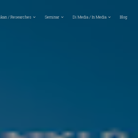
ikan / Researches
Seminar
Di Media / In Media
Blog