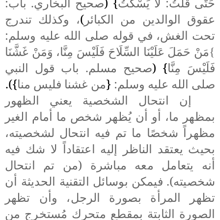
حَتَّى قُلْتُ: لاَ يَسْكُتُ
} (
صحيح البخاري. باب:
عقوق الوالدين من الكبائر
)
، وكذلك تندرج
تحت الغش، في قوله صلى الله عليه وسلم:
مَنْ حَمَلَ عَلَيْنَا السِّلَاحَ فَلَيْسَ مِنَّا، وَمَنْ غَشَّنَا
}
فَلَيْسَ مِنَّا
} (
صحيح مسلم. باب قول النبي
صلى الله عليه وسلم:
{
من غشنا فليس منا
}).
إن
انتحال الشخصية يعني الظهور
بمظهر ما، أو أن يُظهر شخص ما أمام الغير
مظهراً شخصًا ما تم فيه انتحال لشخصيته،
بحيث يعتقد الناظر إليه اعتقاداً لا شك فيه
أنه يتعامل معه مباشرة (من تم انتحال
شخصيته). فيمكن بوسائل التقنية الحديثة أن
تظهر المرأة بصورة الرجل، وأن تظهر
الصورة الثابتة بمقطع متحرك مُستخرج من