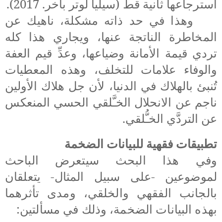
استرجاعها ثانية قط (
سيليا لوتر باخر. 2017
).
وهذا في حد ذاته مشكلة، ناهيك عن
المخاطرة الناتجة عنها،
ويجاري هذا كله
تردي قيمة الأمانة وضياعها، وعدِّ قيم العفة
والوفاء علامات للتخلف، وهذه المعطيات
تُنبئ بالهلاك في الدنيا، لأن جل هلاك الأولين
ناجم عن الانحلال الخـَّلقي الحسي المنعكس
عن التردَّي الخـُّلقي.
تطبيقات فقهية
للبيانات الضخمة
وفي هذا البحث سيتعرض الباحث
لموضوعين -على سبيل المثال- يتعلقان
بالجانب الفقهي والخلقي، ومدى تأثرهما
بهذه البيانات الضخمة، وذلك في مسألتين: