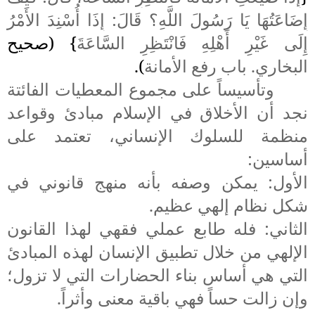
إِضَاعَتُهَا يَا رَسُولَ اللَّهِ؟ قَالَ: إِذَا
أُسْنِدَ
الأَمْرُ
إِلَى غَيْرِ
أَهْلِهِ
فَانْتَظِرِ السَّاعَةَ
} (صحيح
البخاري. باب رفع الأمانة
).
وتأسيساً على مجموع المعطيات الفائتة
نجد أن الأخلاق في الإسلام مبادئ وقواعد
منظمة للسلوك الإنساني، تعتمد على
أساسين:
الأول: يمكن وصفه بأنه منهج قانوني في
شكل نظام إلهي عظيم.
الثاني: فله طابع عملي فقهي لهذا القانون
الإلهي من خلال تطبيق الإنسان لهذه المبادئ
التي هي أساس بناء الحضارات التي لا تزول؛
وإن زالت حساً فهي باقية معنى وأثراً.