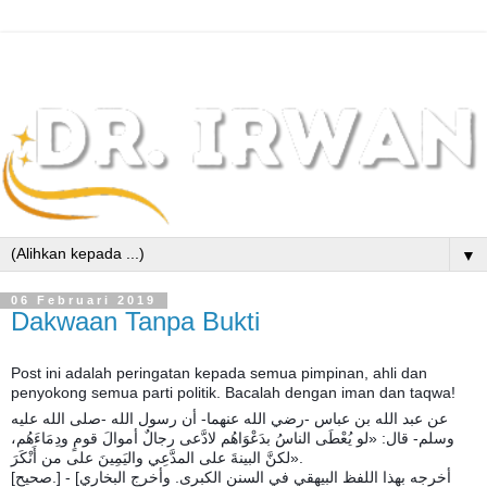
▼
06 Februari 2019
Dakwaan Tanpa Bukti
Post ini adalah peringatan kepada semua pimpinan, ahli dan
penyokong semua parti politik. Bacalah dengan iman dan taqwa!
عن عبد الله بن عباس -رضي الله عنهما- أن رسول الله -صلى الله عليه
وسلم- قال: «لو يُعْطَى الناسُ بدَعْوَاهُم لادَّعى رجالٌ أموالَ قومٍ ودِمَاءَهُم،
لكنَّ البينةَ على المدَّعِي واليَمِينَ على من أَنْكَرَ».
[صحيح.] - [أخرجه بهذا اللفظ البيهقي في السنن الكبرى. وأخرج البخاري