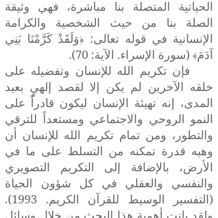
الحياتية المتصلة بنا مباشرة، فهي وثيقة
الصلة بنا من حيث الشخصية والكرامة
الإنسانية في قوله تعالى:
وَلَقَدْ كَرَّمْنَا بَنِي
﴿
آدَمَ
(سورة الإسراء. الآية: 70)
.
﴾
فإن تكريم الله للإنسان وتفضيله على
خلقه الآخرين لم يكن إلا لقصد إلهيٍ بعيد
المدى، إنه تهيئة الإنسان ليكون قادراً على
النمو الروحي والاجتماعي ومستعداً للترقي
والتطور، ومن تمام تكريم الله للإنسان أن
وهبه قدرة تمكنه من التسلط على ما في
الأرض، بالإضافة إلى التكريم التصويري
والنفسي والعقلي في كل شؤون الحياة
(التفسير الوسيط للقرآن الكريم. 1993).
ولقد بانت أهمية هذا البحث من خلال وسائل