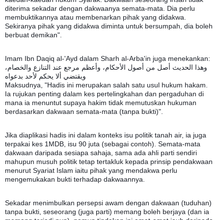
diterima sekadar dengan dakwaanya semata-mata. Dia perlu
membuktikannya atau membenarkan pihak yang didakwa.
Sekiranya pihak yang didakwa diminta untuk bersumpah, dia boleh
berbuat demikan".
Imam Ibn Daqiq al-'Ayd dalam Sharh al-Arba'in juga menekankan:
وهذا الحديث أصل من أصول الأحكام، وأعظم مرجع عند التنازع والخصام،
ويقتضي ألا يحكم لأحد بدعواه
Maksudnya, "Hadis ini merupakan salah satu usul hukum hakam.
Ia rujukan penting dalam kes pertelingkahan dan pergaduhan di
mana ia menuntut supaya hakim tidak memutuskan hukuman
berdasarkan dakwaan semata-mata (tanpa bukti)".
Jika diaplikasi hadis ini dalam konteks isu politik tanah air, ia juga
terpakai kes 1MDB, isu 90 juta (sebagai contoh). Semata-mata
dakwaan daripada sesiapa sahaja, sama ada ahli parti sendiri
mahupun musuh politik tetap tertakluk kepada prinsip pendakwaan
menurut Syariat Islam iaitu pihak yang mendakwa perlu
mengemukakan bukti terhadap dakwaannya.
Sekadar menimbulkan persepsi awam dengan dakwaan (tuduhan)
tanpa bukti, seseorang (juga parti) memang boleh berjaya (dan ia