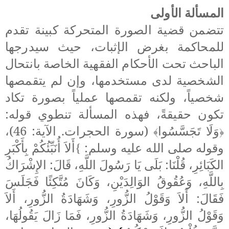
المسألة الأولى
تتضمن قضية الصورة المتحركة كبينة تقدم
للمحاكمة بغرض الإثبات، حيث سيدرجها
الباحث تحت الأحكام الفقهية الخاصة بانتحال
الشخصية لدى مستخدمها، وإن لم
يتقمصها
شخصياً، ولكنه تقمصها عملياً بصورة تكاد
تكون حقيقةً، فهذه المسألة تنطوي قوله:
وَلَا تَجَسَّسُوا
(سورة الحجرات. الآية: 46)،
﴾
﴿
وقوله
صلى الله عليه وسلم:
أَلاَ أُنَبِّئُكُمْ بِأَكْبَرِ
}
الكَبَائِرِ، قُلْنَا: بَلَى يَا رَسُولَ اللَّهِ، قَالَ: الإِشْرَاكُ
بِاللَّهِ، وَعُقُوقُ الوَالِدَيْنِ، وَكَانَ مُتَّكِئًا فَجَلَسَ
فَقَالَ: أَلاَ وَقَوْلُ الزُّورِ، وَشَهَادَةُ الزُّورِ، أَلاَ
وَقَوْلُ الزُّورِ، وَشَهَادَةُ الزُّورِ، فَمَا زَالَ يَقُولُهَا،