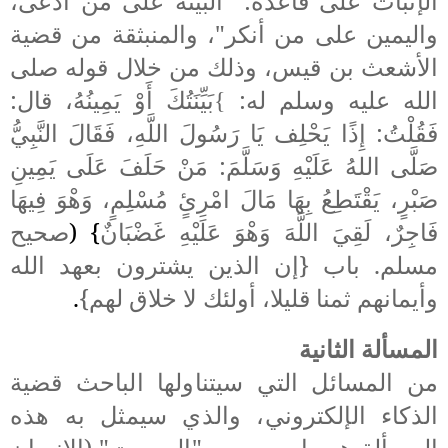
الإثبات
على قاعدة: "البينة على من ادعى،
واليمين على من أنكر"، والمنبثقة من قضية
الأشعث بن قيس، وذلك من خلال قوله صلى
الله عليه وسلم له:
بَيِّنَتُكَ أَوْ يَمِينُهُ، قال:
}
فَقُلْتُ: إِذًا يَحْلِف يَا رَسُولَ اللَّهِ، فَقَالَ النَّبِيُّ
صَلَّى اللهُ عَلَيْهِ وَسَلَّمَ: مَنْ حَلَفَ عَلَى يَمِينِ
صَبْرٍ، يَقْتَطِعُ بِهَا مَالَ امْرِئٍ مُسْلِمٍ، وَهْوَ فِيهَا
فَاجِرٌ، لَقِيَ اللَّهَ وَهْوَ عَلَيْهِ غَضْبَانٌ
} (
صحيح
مسلم. باب {إن الذين يشترون بعهد الله
وأيمانهم ثمنا قليلا، أولئك لا خلاق لهم}
.
المسألة الثانية
من المسائل التي سيتناولها الباحث قضية
الذكاء الإلكتروني، والذي سيمثل به هذه
المسألة هو ما يسمى بــ"الروبوت"
(الإنسان