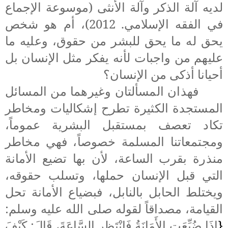
لديه آلة الذكر وآلة الأنثى (موسوعة الإجماع
في الفقه الإسلامي. 2012)،
أم هو شخص
يحق له ما يحق للبشر من حقوق، وعليه ما
عليهم من واجبات لأنه يفكر
مثل الإنسان بل
أحيانا أذكى من الإنسان
؟
فهذان المسألتان وغيرهما من المسائل
المستجدة الكثيرة تطرح إشكاليات ومخاطر
تكاد تعصف بمستقبل البشرية عموماً،
ومجتمعاتنا المسلمة خصوصاً، فهي مخاطر
منذرة
بقرب الساعة، لأن بها تضيع الأمانة
التي قبل الإنسان حملها، وتسلب حقوقه،
ويختلط الحابل بالنابل، فبضياع الأمانة تحل
القيامة، مصداقاً لقوله صلى الله عليه وسلم:
{
إِذَا ضُيِّعَتِ الأَمَانَةُ فَانْتَظِرِ السَّاعَةَ، قَالَ: كَيْفَ