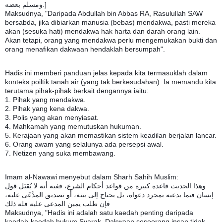
ومسلم بعضه.]
Maksudnya, "Daripada Abdullah bin Abbas RA, Rasulullah SAW
bersabda, jika dibiarkan manusia (bebas) mendakwa, pasti mereka
akan (sesuka hati) mendakwa hak harta dan darah orang lain.
Akan tetapi, orang yang mendakwa perlu mengemukakan bukti dan
orang menafikan dakwaan hendaklah bersumpah".
Hadis ini memberi panduan jelas kepada kita termasuklah dalam
konteks poiltik tanah air (yang tak berkesudahan). Ia memandu kita
terutama pihak-pihak berkait dengannya iaitu:
1. Pihak yang mendakwa.
2. Pihak yang kena dakwa.
3. Polis yang akan menyiasat.
4. Mahkamah yang memutuskan hukuman.
5. Kerajaan yang akan memastikan sistem keadilan berjalan lancar.
6. Orang awam yang selalunya ada persepsi awal.
7. Netizen yang suka membawang.
Imam al-Nawawi menyebut dalam Sharh Sahih Muslim:
وهذا الحديث قاعدة كبيرة من قواعد أحكام الشرع، ففيه أنه لا يُقبَل قول
إنسان فيما يدعيه بمجرد دعواه، بل يحتاج إلى بينة، أو تصديق المدَّعَى عليه،
فإن طلب يمين المدعى عليه فله ذلك
Maksudnya, "Hadis ini adalah satu kaedah penting daripada
kaedah-kaedah hukum Syarak. Dakwaan seseorang insan tidak