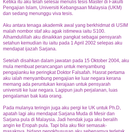
Ketika itu aku telah selesai menulis tesis Master di Fakulti
Pengajian Islam, Universiti Kebangsaan Malaysia (UKM)
dan sedang menunggu viva tesis.
Aku antara tenaga akademik awal yang berkhidmat di USIM
malah nombor staf aku agak istimewa iaitu S100.
Alhamdulillah aku dinaikkan pangkat sebagai pensyarah
setahun kemudian itu iaitu pada 1 April 2002 selepas aku
mendapat ijazah Sarjana.
Setelah disahkan dalam jawatan pada 15 Oktober 2004, aku
mula membuat perancangan untuk menyambung
pengajianku ke peringkat Doktor Falsafah. Hasrat pertama
aku ialah menyambung pengajian ke luar negara kerana
memang ada peruntukan kerajaan untuk pensyarah
universiti ke luar negara. Lagipun jauh perjalanan, luas
pengalaman bak kata orang.
Pada mulanya teringin juga aku pergi ke UK untuk Ph.D,
apatah lagi aku mendapat Sarjana Muda di Mesir dan
Sarjana pula di Malaysia. Jadi hendak juga aku beralih
angin ke Eropah pula. Tapi bila aku fikir semasak-
masaknya, bidang pengkhususan aku sebenarnya terletak