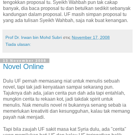
tengokkan proposal tu. Syeikh Wahbah pun tak cakap
banyak, dia baca proposal tu dan betulkan sedikit sebanyak
kandungan dalam proposal. UF masih simpan proposal tu
yang ada tulisan Syeikh Wahbah, saja nak buat kenangan.
Prof Dr. Irwan bin Mohd Subri
στις
November 17, 2008
Tiada ulasan:
13 November 2008
Novel Online
Dulu UF pernah memasang niat untuk menulis sebuah
novel, tapi tak jadi kenyataan sampai sekarang pun.
Tajuknya dah ada, jalan cerita pun dah ada tapi entahlah,
mungkin cerita tu rekaan kot, jadi takdak spirit untuk
menulis. Nak menulis novel ni bukannya senang sebab ia
memerlukan kreativiti dan kesungguhan, kalau tak memang
payah nak menjadi.
Tapi bila zaujah UF sakit masa kat Syria dulu, ada "cerita"