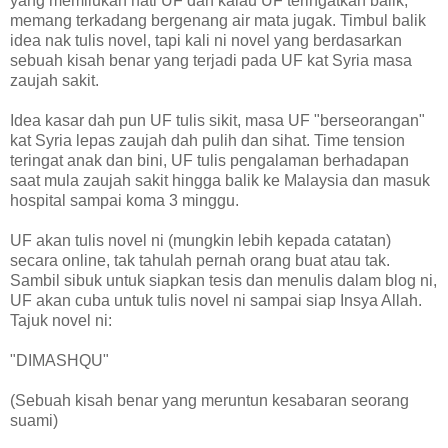
yang memilukan hati UF dan kalau UF teringatkan balik,
memang terkadang bergenang air mata jugak. Timbul balik
idea nak tulis novel, tapi kali ni novel yang berdasarkan
sebuah kisah benar yang terjadi pada UF kat Syria masa
zaujah sakit.
Idea kasar dah pun UF tulis sikit, masa UF "berseorangan"
kat Syria lepas zaujah dah pulih dan sihat. Time tension
teringat anak dan bini, UF tulis pengalaman berhadapan
saat mula zaujah sakit hingga balik ke Malaysia dan masuk
hospital sampai koma 3 minggu.
UF akan tulis novel ni (mungkin lebih kepada catatan)
secara online, tak tahulah pernah orang buat atau tak.
Sambil sibuk untuk siapkan tesis dan menulis dalam blog ni,
UF akan cuba untuk tulis novel ni sampai siap Insya Allah.
Tajuk novel ni:
"DIMASHQU"
(Sebuah kisah benar yang meruntun kesabaran seorang
suami)