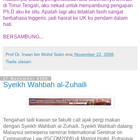
di Timur Tengah, aku nekad untuk menyambung pengajian
Ph.D aku ke situ. Apatah lagi aku tidaklah fasih sangat
berbahasa Inggeris, jadi hasrat ke UK ku pendam dalam
hati.
BERSAMBUNG...
Prof Dr. Irwan bin Mohd Subri
στις
November 22, 2008
Tiada ulasan:
17 November 2008
Syeikh Wahbah al-Zuhaili
Tengahari tadi kawan se fakulti call ajak pergi makan
dengan Syeikh Wahbah al-Zuhaili. Syeikh Wahbah datang
Malaysia semepena seminar International Seminar on
Comparative Law (ISCOM2008) di Marriot Hotel, Putrajaya