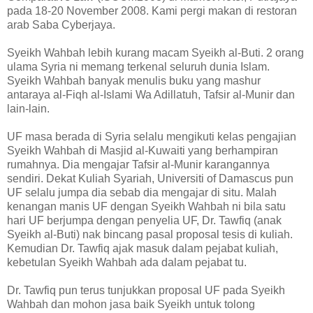
pada 18-20 November 2008. Kami pergi makan di restoran
arab Saba Cyberjaya.
Syeikh Wahbah lebih kurang macam Syeikh al-Buti. 2 orang
ulama Syria ni memang terkenal seluruh dunia Islam.
Syeikh Wahbah banyak menulis buku yang mashur
antaraya al-Fiqh al-Islami Wa Adillatuh, Tafsir al-Munir dan
lain-lain.
UF masa berada di Syria selalu mengikuti kelas pengajian
Syeikh Wahbah di Masjid al-Kuwaiti yang berhampiran
rumahnya. Dia mengajar Tafsir al-Munir karangannya
sendiri. Dekat Kuliah Syariah, Universiti of Damascus pun
UF selalu jumpa dia sebab dia mengajar di situ. Malah
kenangan manis UF dengan Syeikh Wahbah ni bila satu
hari UF berjumpa dengan penyelia UF, Dr. Tawfiq (anak
Syeikh al-Buti) nak bincang pasal proposal tesis di kuliah.
Kemudian Dr. Tawfiq ajak masuk dalam pejabat kuliah,
kebetulan Syeikh Wahbah ada dalam pejabat tu.
Dr. Tawfiq pun terus tunjukkan proposal UF pada Syeikh
Wahbah dan mohon jasa baik Syeikh untuk tolong