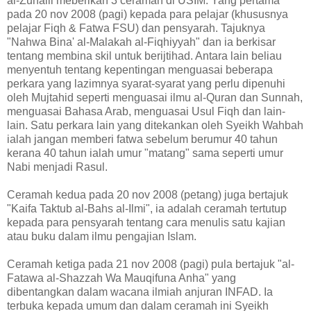
al-Zuhaili meberikan 3 ceramah di USIM. Yang pertama
pada 20 nov 2008 (pagi) kepada para pelajar (khususnya
pelajar Fiqh & Fatwa FSU) dan pensyarah. Tajuknya
"Nahwa Bina' al-Malakah al-Fiqhiyyah" dan ia berkisar
tentang membina skil untuk berijtihad. Antara lain beliau
menyentuh tentang kepentingan menguasai beberapa
perkara yang lazimnya syarat-syarat yang perlu dipenuhi
oleh Mujtahid seperti menguasai ilmu al-Quran dan Sunnah,
menguasai Bahasa Arab, menguasai Usul Fiqh dan lain-
lain. Satu perkara lain yang ditekankan oleh Syeikh Wahbah
ialah jangan memberi fatwa sebelum berumur 40 tahun
kerana 40 tahun ialah umur "matang" sama seperti umur
Nabi menjadi Rasul.
Ceramah kedua pada 20 nov 2008 (petang) juga bertajuk
"Kaifa Taktub al-Bahs al-Ilmi", ia adalah ceramah tertutup
kepada para pensyarah tentang cara menulis satu kajian
atau buku dalam ilmu pengajian Islam.
Ceramah ketiga pada 21 nov 2008 (pagi) pula bertajuk "al-
Fatawa al-Shazzah Wa Mauqifuna Anha" yang
dibentangkan dalam wacana ilmiah anjuran INFAD. Ia
terbuka kepada umum dan dalam ceramah ini Syeikh